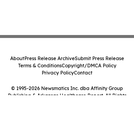
About
Press Release Archive
Submit Press Release
Terms & Conditions
Copyright/DMCA Policy
Privacy Policy
Contact
© 1995-2026 Newsmatics Inc. dba Affinity Group
Publishing & Arkansas Healthcare Report. All Rights
Reserved.
Cookie Settings / Your Privacy Choices