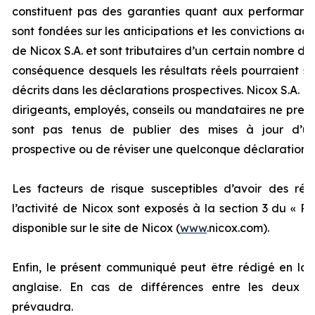
constituent pas des garanties quant aux performance
sont fondées sur les anticipations et les convictions act
de Nicox S.A. et sont tributaires d’un certain nombre de 
conséquence desquels les résultats réels pourraient s
décrits dans les déclarations prospectives. Nicox S.A. et 
dirigeants, employés, conseils ou mandataires ne pren
sont pas tenus de publier des mises à jour d’un
prospective ou de réviser une quelconque déclaration p
Les facteurs de risque susceptibles d’avoir des réper
l’activité de Nicox sont exposés à la section 3 du «
Ra
disponible sur le site de Nicox (
www
.nicox.com).
Enfin, le présent communiqué peut être rédigé en la
anglaise. En cas de différences entre les deux te
prévaudra.